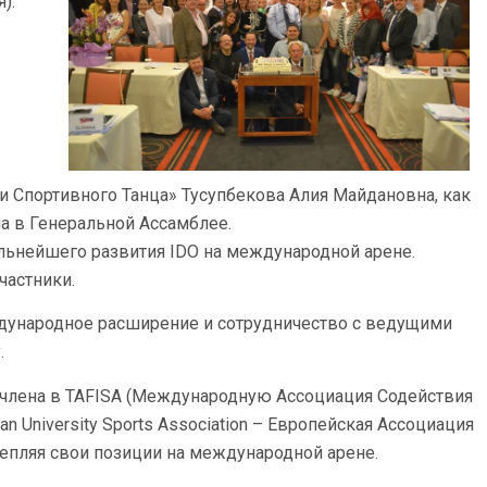
).
 Спортивного Танца» Тусупбекова Алия Майдановна, как
ла в Генеральной Ассамблее.
ьнейшего развития IDO на международной арене.
частники.
ждународное расширение и сотрудничество с ведущими
.
е члена в TAFISA (Международную Ассоциация Содействия
n University Sports Association – Европейская Ассоциация
репляя свои позиции на международной арене.