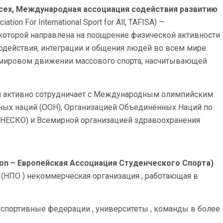
сех, Международная ассоциация содействия развитию
iation For International Sport for All, TAFISA) —
которой направлена на поощрение физической активности
одействия, интеграции и общения людей во всем мире.
 мировом движении массового спорта, насчитывающей
и активно сотрудничает с Международным олимпийским
ных наций (ООН), Организацией Объединённых Наций по
ЮНЕСКО) и Всемирной организацией здравоохранения
ation – Европейская Ассоциация Студенческого Спорта)
 (НПО ) некоммерческая организация , работающая в
спортивные федерации , университеты , команды в более