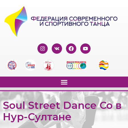
Soul Street Dance Co в
Нур-Султане